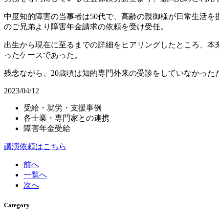
中度知的障害の当事者は50代で、高齢の親御様が日常生活
のご兄弟より障害年金請求の依頼を受け受任。
出生から現在に至るまでの詳細をヒアリングしたところ、本
ったケースであった。
残念ながら、20歳頃は知的専門外来の受診をしていなかった
2023/04/12
受給・就労・支援事例
各士業・専門家との連携
障害年金受給
講演依頼はこちら
前へ
一覧へ
次へ
Category