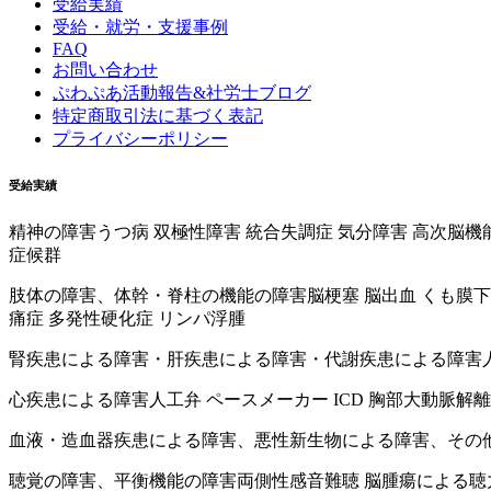
受給実績
受給・就労・支援事例
FAQ
お問い合わせ
ぷわぷあ活動報告&社労士ブログ
特定商取引法に基づく表記
プライバシーポリシー
受給実績
精神の障害
うつ病 双極性障害 統合失調症 気分障害 高次脳
症候群
肢体の障害、体幹・脊柱の機能の障害
脳梗塞 脳出血 くも膜
痛症 多発性硬化症 リンパ浮腫
腎疾患による障害・肝疾患による障害・代謝疾患による障害
心疾患による障害
人工弁 ペースメーカー ICD 胸部大動脈解離
血液・造血器疾患による障害、悪性新生物による障害、その
聴覚の障害、平衡機能の障害
両側性感音難聴 脳腫瘍による聴