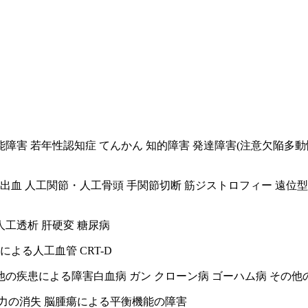
機能障害 若年性認知症 てんかん 知的障害 発達障害(注意欠陥
下出血 人工関節・人工骨頭 手関節切断 筋ジストロフィー 遠位型
人工透析 肝硬変 糖尿病
による人工血管 CRT-D
他の疾患による障害
白血病 ガン クローン病 ゴーハム病 その他
力の消失 脳腫瘍による平衡機能の障害