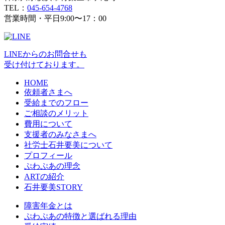
TEL：
045-654-4768
営業時間・平日9:00〜17：00
LINEからのお問合せも
受け付けております。
HOME
依頼者さまへ
受給までのフロー
ご相談のメリット
費用について
支援者のみなさまへ
社労士石井要美について
プロフィール
ぷわぷあの理念
ARTの紹介
石井要美STORY
障害年金とは
ぷわぷあの特徴と選ばれる理由