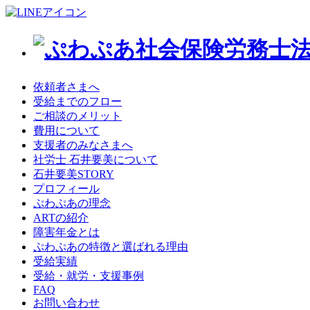
依頼者さまへ
受給までのフロー
ご相談のメリット
費用について
支援者のみなさまへ
社労士 石井要美について
石井要美STORY
プロフィール
ぷわぷあの理念
ARTの紹介
障害年金とは
ぷわぷあの特徴と選ばれる理由
受給実績
受給・就労・支援事例
FAQ
お問い合わせ