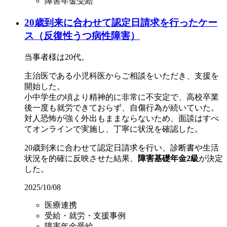
障害年金受給
20歳到来に合わせて認定日請求を行ったケー
ス（反復性うつ病性障害）
当事者様は20代。
主治医である小児科医からご相談をいただき、支援を
開始した。
小中学生の頃より精神的に非常に不安定で、高校卒業
後一度も就労できておらず、自傷行為が続いていた。
対人恐怖が強く外出もままならないため、面談はすべ
てオンラインで実施し、丁寧に状況を確認した。
20歳到来に合わせて認定日請求を行い、診断書や生活
状況を的確に反映させた結果、
障害基礎年金2級
が決定
した。
2025/10/08
医療連携
受給・就労・支援事例
障害年金受給