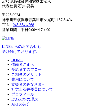
ぷわぷあ社会保険労務士法人
代表社員 石井 要美
〒225-0024
神奈川県横浜市青葉区市ケ尾町1157-5-404
TEL：
045-654-4768
営業時間・平日9:00〜17：00
LINEからのお問合せも
受け付けております。
HOME
依頼者さまへ
受給までのフロー
ご相談のメリット
費用について
支援者のみなさまへ
社労士石井要美について
プロフィール
ぷわぷあの理念
ARTの紹介