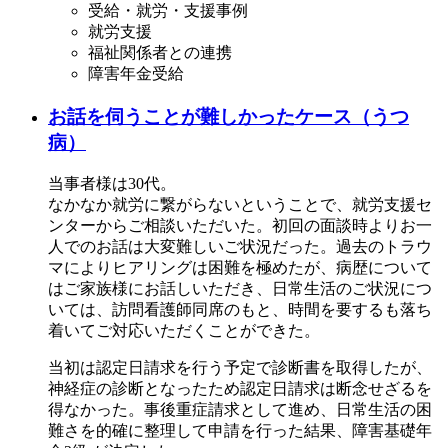
受給・就労・支援事例
就労支援
福祉関係者との連携
障害年金受給
お話を伺うことが難しかったケース（うつ
病）
当事者様は30代。
なかなか就労に繋がらないということで、就労支援セ
ンターからご相談いただいた。初回の面談時よりお一
人でのお話は大変難しいご状況だった。過去のトラウ
マによりヒアリングは困難を極めたが、病歴について
はご家族様にお話しいただき、日常生活のご状況につ
いては、訪問看護師同席のもと、時間を要するも落ち
着いてご対応いただくことができた。
当初は認定日請求を行う予定で診断書を取得したが、
神経症の診断となったため認定日請求は断念せざるを
得なかった。事後重症請求として進め、日常生活の困
難さを的確に整理して申請を行った結果、障害基礎年