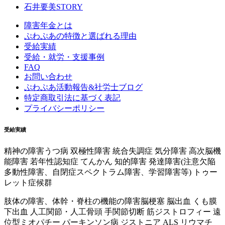
石井要美STORY
障害年金とは
ぷわぷあの特徴と選ばれる理由
受給実績
受給・就労・支援事例
FAQ
お問い合わせ
ぷわぷあ活動報告&社労士ブログ
特定商取引法に基づく表記
プライバシーポリシー
受給実績
精神の障害
うつ病 双極性障害 統合失調症 気分障害 高次脳機
能障害 若年性認知症 てんかん 知的障害 発達障害(注意欠陥
多動性障害、自閉症スペクトラム障害、学習障害等) トゥー
レット症候群
肢体の障害、体幹・脊柱の機能の障害
脳梗塞 脳出血 くも膜
下出血 人工関節・人工骨頭 手関節切断 筋ジストロフィー 遠
位型ミオパチー パーキンソン病 ジストニア ALS リウマチ