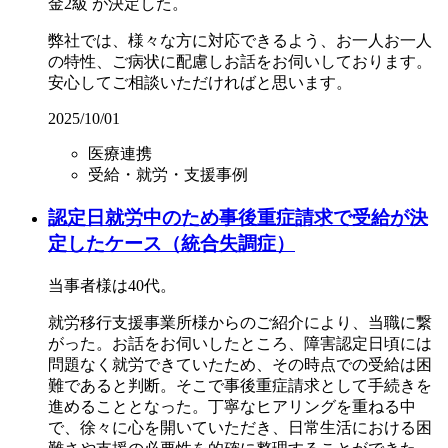
金2級 が決定した。
弊社では、様々な方に対応できるよう、お一人お一人
の特性、ご病状に配慮しお話をお伺いしております。
安心してご相談いただければと思います。
2025/10/01
医療連携
受給・就労・支援事例
認定日就労中のため事後重症請求で受給が決
定したケース（統合失調症）
当事者様は40代。
就労移行支援事業所様からのご紹介により、当職に繋
がった。お話をお伺いしたところ、障害認定日頃には
問題なく就労できていたため、その時点での受給は困
難であると判断。そこで事後重症請求として手続きを
進めることとなった。丁寧なヒアリングを重ねる中
で、徐々に心を開いていただき、日常生活における困