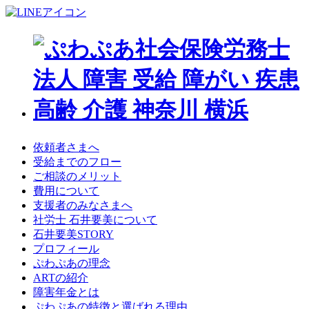
依頼者さまへ
受給までのフロー
ご相談のメリット
費用について
支援者のみなさまへ
社労士 石井要美について
石井要美STORY
プロフィール
ぷわぷあの理念
ARTの紹介
障害年金とは
ぷわぷあの特徴と選ばれる理由