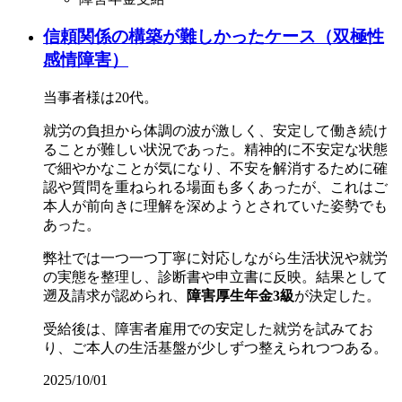
信頼関係の構築が難しかったケース（双極性
感情障害）
当事者様は20代。
就労の負担から体調の波が激しく、安定して働き続け
ることが難しい状況であった。精神的に不安定な状態
で細やかなことが気になり、不安を解消するために確
認や質問を重ねられる場面も多くあったが、これはご
本人が前向きに理解を深めようとされていた姿勢でも
あった。
弊社では一つ一つ丁寧に対応しながら生活状況や就労
の実態を整理し、診断書や申立書に反映。結果として
遡及請求が認められ、
障害厚生年金3級
が決定した。
受給後は、障害者雇用での安定した就労を試みてお
り、ご本人の生活基盤が少しずつ整えられつつある。
2025/10/01