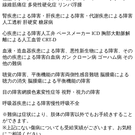
線維筋痛症 多発性硬化症 リンパ浮腫
腎疾患による障害・肝疾患による障害・代謝疾患による障害
人工透析 肝硬変 糖尿病
心疾患による障害
人工弁 ペースメーカー ICD 胸部大動脈解
離による人工血管 CRT-D
血液・造血器疾患による障害、悪性新生物による障害、その
他の疾患による障害
白血病 ガン クローン病 ゴーハム病 その
他の難病
聴覚の障害、平衡機能の障害
両側性感音難聴 脳腫瘍による
聴力の消失 脳腫瘍による平衡機能の障害
目の障害
網膜色素変性症等 視野・視力の障害
呼吸器疾患による障害
慢性呼吸不全
※難病は症状により、肢体の障害以外でもお手続きすること
ができます。
※上記にない傷病についても受給実績がございます。お気軽
にご相談ください。