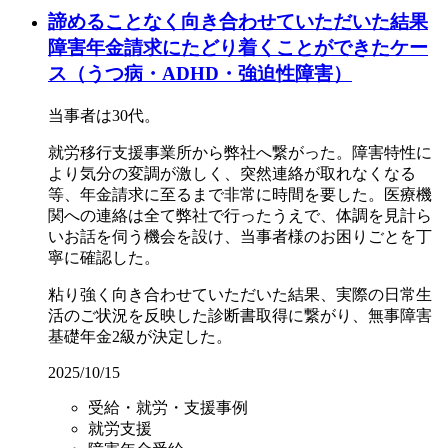
諦めることなく向き合わせていただいた結果
障害年金請求にたどり着くことができたケー
ス（うつ病・ADHD・強迫性障害）
当事者は30代。
就労移行支援事業所から弊社へ繋がった。障害特性に
より気分の変調が激しく、突然連絡が取れなくなる
等、年金請求に至るまで非常に時間を要した。医療機
関への連絡は全て弊社で行ったうえで、体調を見計ら
いお話を伺う機会を設け、当事者様のお困りごとを丁
寧に確認した。
粘り強く向き合わせていただいた結果、実際の日常生
活のご状況を反映した診断書取得に繋がり、無事障害
基礎年金2級が決定した。
2025/10/15
受給・就労・支援事例
就労支援