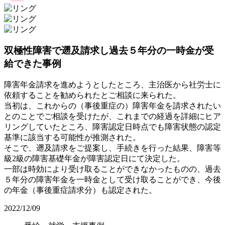
双極性障害で遡及請求し過去５年分の一時金が受
給できた事例
障害年金請求を進めようとしたところ、主治医から社労士に
依頼することを勧められたとご相談に来られた。
当初は、これからの（事後重症の）障害年金を請求されたい
とのことでご相談を受けたが、これまでの経過を詳細にヒア
リングしていたところ、障害認定日時点でも障害状態の認定
基準に該当する可能性が推測された。
そこで、遡及請求をご提案し、手続きを行った結果、障害等
級2級の障害基礎年金が障害認定日にて決定した。
一部は時効により受け取ることができなかったものの、過去
５年分の障害年金を一時金として受け取ることができ、今後
の年金（事後重症請求分）も認定された。
2022/12/09