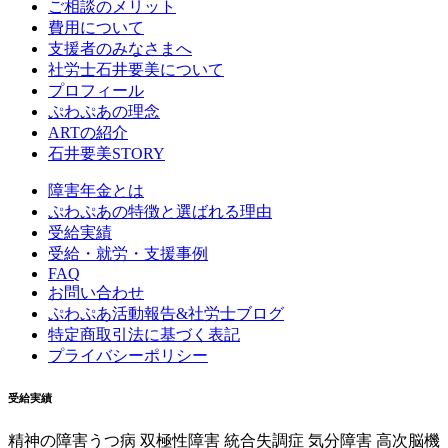
ご相談のメリット
費用について
支援者のみなさまへ
社労士石井要美について
プロフィール
ぷわぷあの理念
ARTの紹介
石井要美STORY
障害年金とは
ぷわぷあの特徴と選ばれる理由
受給実績
受給・就労・支援事例
FAQ
お問い合わせ
ぷわぷあ活動報告&社労士ブログ
特定商取引法に基づく表記
プライバシーポリシー
受給実績
精神の障害
うつ病 双極性障害 統合失調症 気分障害 高次脳機