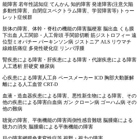
能障害 若年性認知症 てんかん 知的障害 発達障害(注意欠陥
多動性障害、自閉症スペクトラム障害、学習障害等) トゥー
レット症候群
肢体の障害、体幹・脊柱の機能の障害
脳梗塞 脳出血 くも膜
下出血 人工関節・人工骨頭 手関節切断 筋ジストロフィー 遠
位型ミオパチー パーキンソン病 ジストニア ALS リウマチ
線維筋痛症 多発性硬化症 リンパ浮腫
腎疾患による障害・肝疾患による障害・代謝疾患による障害
人工透析 肝硬変 糖尿病
心疾患による障害
人工弁 ペースメーカー ICD 胸部大動脈解
離による人工血管 CRT-D
血液・造血器疾患による障害、悪性新生物による障害、その
他の疾患による障害
白血病 ガン クローン病 ゴーハム病 その
他の難病
聴覚の障害、平衡機能の障害
両側性感音難聴 脳腫瘍による
聴力の消失 脳腫瘍による平衡機能の障害
目の障害
網膜色素変性症等 視野・視力の障害