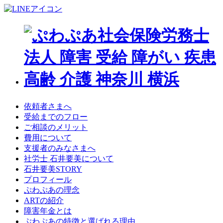
依頼者さまへ
受給までのフロー
ご相談のメリット
費用について
支援者のみなさまへ
社労士 石井要美について
石井要美STORY
プロフィール
ぷわぷあの理念
ARTの紹介
障害年金とは
ぷわぷあの特徴と選ばれる理由