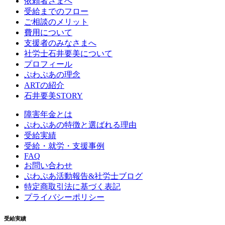
依頼者さまへ
受給までのフロー
ご相談のメリット
費用について
支援者のみなさまへ
社労士石井要美について
プロフィール
ぷわぷあの理念
ARTの紹介
石井要美STORY
障害年金とは
ぷわぷあの特徴と選ばれる理由
受給実績
受給・就労・支援事例
FAQ
お問い合わせ
ぷわぷあ活動報告&社労士ブログ
特定商取引法に基づく表記
プライバシーポリシー
受給実績