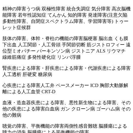
精神の障害
うつ病 双極性障害 統合失調症 気分障害 高次脳機
能障害 若年性認知症 てんかん 知的障害 発達障害(注意欠陥
多動性障害、自閉症スペクトラム障害、学習障害等) トゥー
レット症候群
肢体の障害、体幹・脊柱の機能の障害
脳梗塞 脳出血 くも膜
下出血 人工関節・人工骨頭 手関節切断 筋ジストロフィー 遠
位型ミオパチー パーキンソン病 ジストニア ALS リウマチ
線維筋痛症 多発性硬化症 リンパ浮腫
腎疾患による障害・肝疾患による障害・代謝疾患による障害
人工透析 肝硬変 糖尿病
心疾患による障害
人工弁 ペースメーカー ICD 胸部大動脈解
離による人工血管 CRT-D
血液・造血器疾患による障害、悪性新生物による障害、その
他の疾患による障害
白血病 ガン クローン病 ゴーハム病 その
他の難病
聴覚の障害、平衡機能の障害
両側性感音難聴 脳腫瘍による
聴力の消失 脳腫瘍による平衡機能の障害