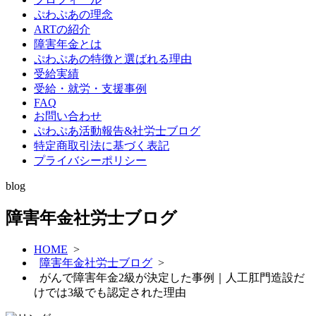
ぷわぷあの理念
ARTの紹介
障害年金とは
ぷわぷあの特徴と選ばれる理由
受給実績
受給・就労・支援事例
FAQ
お問い合わせ
ぷわぷあ活動報告&社労士ブログ
特定商取引法に基づく表記
プライバシーポリシー
blog
障害年金社労士ブログ
HOME
>
障害年金社労士ブログ
>
がんで障害年金2級が決定した事例｜人工肛門造設だ
けでは3級でも認定された理由