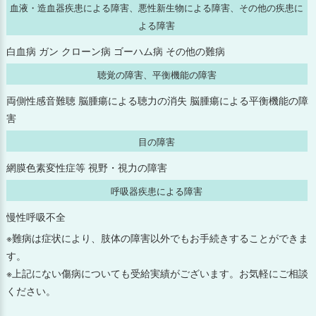
血液・造血器疾患による障害、悪性新生物による障害、その他の疾患に
よる障害
2024年9月
白血病 ガン クローン病 ゴーハム病 その他の難病
2024年8月
聴覚の障害、平衡機能の障害
両側性感音難聴 脳腫瘍による聴力の消失 脳腫瘍による平衡機能の障
2024年7月
害
2024年6月
目の障害
網膜色素変性症等 視野・視力の障害
2024年5月
呼吸器疾患による障害
2024年4月
慢性呼吸不全
※難病は症状により、肢体の障害以外でもお手続きすることができま
2024年3月
す。
※上記にない傷病についても受給実績がございます。お気軽にご相談
2024年2月
ください。
2024年1月