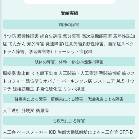
2025年6月
受給実績
精神の障害
2025年5月
うつ病 双極性障害 統合失調症 気分障害 高次脳機能障害 若年性認知
症 てんかん 知的障害 発達障害(注意欠陥多動性障害、自閉症スペク
2025年4月
トラム障害、学習障害等) トゥーレット症候群
2025年3月
肢体の障害、体幹・脊柱の機能の障害
脳梗塞 脳出血 くも膜下出血 人工関節・人工骨頭 手関節切断 筋ジス
2025年2月
トロフィー 遠位型ミオパチー パーキンソン病 ジストニア ALS リウ
マチ 線維筋痛症 多発性硬化症 リンパ浮腫
2025年1月
腎疾患による障害・肝疾患による障害・代謝疾患による障害
2024年12月
人工透析 肝硬変 糖尿病
心疾患による障害
2024年11月
人工弁 ペースメーカー ICD 胸部大動脈解離による人工血管 CRT-D
2024年10月