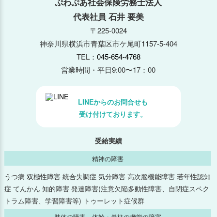
ぷわぷあ社会保険労務士法人
代表社員 石井 要美
2025年11月
〒225-0024
神奈川県横浜市青葉区市ケ尾町1157-5-404
2025年10月
TEL：
045-654-4768
2025年9月
営業時間・平日9:00〜17：00
2025年8月
LINEからのお問合せも
受け付けております。
2025年7月
2025年6月
受給実績
精神の障害
2025年5月
うつ病 双極性障害 統合失調症 気分障害 高次脳機能障害 若年性認知
症 てんかん 知的障害 発達障害(注意欠陥多動性障害、自閉症スペク
2025年4月
トラム障害、学習障害等) トゥーレット症候群
2025年3月
肢体の障害、体幹・脊柱の機能の障害