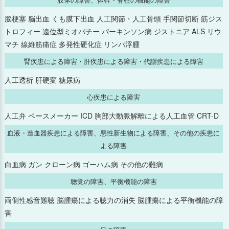
脳梗塞 脳出血 くも膜下出血 人工関節・人工骨頭 手関節切断 筋ジス
2025年2月
トロフィー 遠位型ミオパチー パーキンソン病 ジストニア ALS リウ
マチ 線維筋痛症 多発性硬化症 リンパ浮腫
2025年1月
腎疾患による障害・肝疾患による障害・代謝疾患による障害
2024年12月
人工透析 肝硬変 糖尿病
心疾患による障害
2024年11月
人工弁 ペースメーカー ICD 胸部大動脈解離による人工血管 CRT-D
2024年10月
血液・造血器疾患による障害、悪性新生物による障害、その他の疾患に
よる障害
2024年9月
白血病 ガン クローン病 ゴーハム病 その他の難病
2024年8月
聴覚の障害、平衡機能の障害
両側性感音難聴 脳腫瘍による聴力の消失 脳腫瘍による平衡機能の障
2024年7月
害
2024年6月