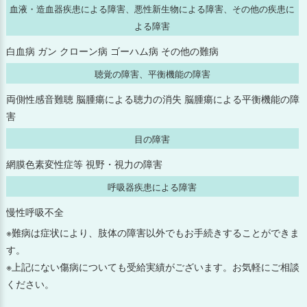
血液・造血器疾患による障害、悪性新生物による障害、その他の疾患に
よる障害
2024年9月
白血病 ガン クローン病 ゴーハム病 その他の難病
2024年8月
聴覚の障害、平衡機能の障害
両側性感音難聴 脳腫瘍による聴力の消失 脳腫瘍による平衡機能の障
2024年7月
害
2024年6月
目の障害
網膜色素変性症等 視野・視力の障害
2024年5月
呼吸器疾患による障害
2024年4月
慢性呼吸不全
※難病は症状により、肢体の障害以外でもお手続きすることができま
2024年3月
す。
※上記にない傷病についても受給実績がございます。お気軽にご相談
2024年2月
ください。
2024年1月