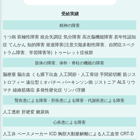
2025年6月
受給実績
精神の障害
2025年5月
うつ病 双極性障害 統合失調症 気分障害 高次脳機能障害 若年性認知
症 てんかん 知的障害 発達障害(注意欠陥多動性障害、自閉症スペク
2025年4月
トラム障害、学習障害等) トゥーレット症候群
2025年3月
肢体の障害、体幹・脊柱の機能の障害
脳梗塞 脳出血 くも膜下出血 人工関節・人工骨頭 手関節切断 筋ジス
2025年2月
トロフィー 遠位型ミオパチー パーキンソン病 ジストニア ALS リウ
マチ 線維筋痛症 多発性硬化症 リンパ浮腫
2025年1月
腎疾患による障害・肝疾患による障害・代謝疾患による障害
2024年12月
人工透析 肝硬変 糖尿病
心疾患による障害
2024年11月
人工弁 ペースメーカー ICD 胸部大動脈解離による人工血管 CRT-D
2024年10月