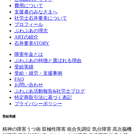
費用について
支援者のみなさまへ
社労士石井要美について
プロフィール
ぷわぷあの理念
ARTの紹介
石井要美STORY
障害年金とは
ぷわぷあの特徴と選ばれる理由
受給実績
受給・就労・支援事例
FAQ
お問い合わせ
ぷわぷあ活動報告&社労士ブログ
特定商取引法に基づく表記
プライバシーポリシー
受給実績
精神の障害
うつ病 双極性障害 統合失調症 気分障害 高次脳機