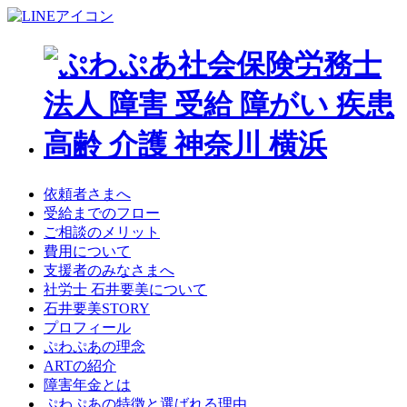
依頼者さまへ
受給までのフロー
ご相談のメリット
費用について
支援者のみなさまへ
社労士 石井要美について
石井要美STORY
プロフィール
ぷわぷあの理念
ARTの紹介
障害年金とは
ぷわぷあの特徴と選ばれる理由