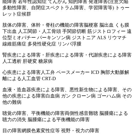
能障害 若年性認知症 てんかん 知的障害 発達障害(注意欠陥
多動性障害、自閉症スペクトラム障害、学習障害等) トゥー
レット症候群
肢体の障害、体幹・脊柱の機能の障害
脳梗塞 脳出血 くも膜
下出血 人工関節・人工骨頭 手関節切断 筋ジストロフィー 遠
位型ミオパチー パーキンソン病 ジストニア ALS リウマチ
線維筋痛症 多発性硬化症 リンパ浮腫
腎疾患による障害・肝疾患による障害・代謝疾患による障害
人工透析 肝硬変 糖尿病
心疾患による障害
人工弁 ペースメーカー ICD 胸部大動脈解
離による人工血管 CRT-D
血液・造血器疾患による障害、悪性新生物による障害、その
他の疾患による障害
白血病 ガン クローン病 ゴーハム病 その
他の難病
聴覚の障害、平衡機能の障害
両側性感音難聴 脳腫瘍による
聴力の消失 脳腫瘍による平衡機能の障害
目の障害
網膜色素変性症等 視野・視力の障害