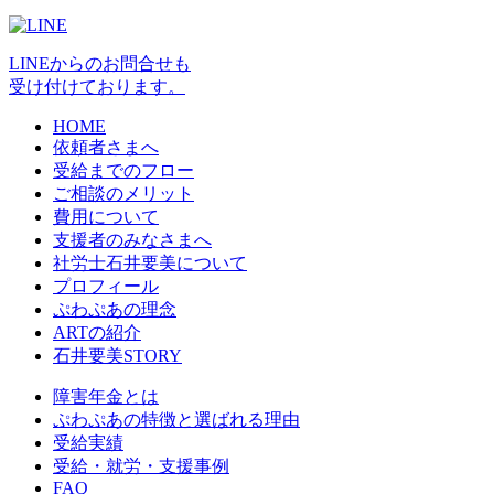
LINEからのお問合せも
受け付けております。
HOME
依頼者さまへ
受給までのフロー
ご相談のメリット
費用について
支援者のみなさまへ
社労士石井要美について
プロフィール
ぷわぷあの理念
ARTの紹介
石井要美STORY
障害年金とは
ぷわぷあの特徴と選ばれる理由
受給実績
受給・就労・支援事例
FAQ