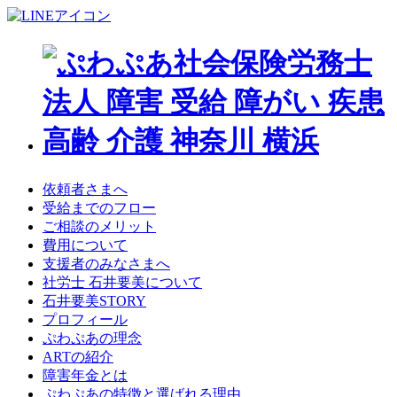
依頼者さまへ
受給までのフロー
ご相談のメリット
費用について
支援者のみなさまへ
社労士 石井要美について
石井要美STORY
プロフィール
ぷわぷあの理念
ARTの紹介
障害年金とは
ぷわぷあの特徴と選ばれる理由