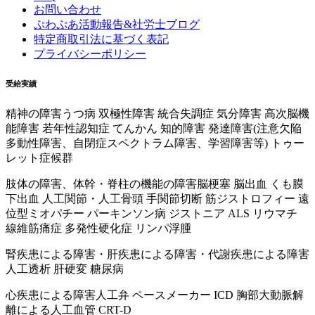
お問い合わせ
ぷわぷあ活動報告&社労士ブログ
特定商取引法に基づく表記
プライバシーポリシー
受給実績
精神の障害
うつ病 双極性障害 統合失調症 気分障害 高次脳機
能障害 若年性認知症 てんかん 知的障害 発達障害(注意欠陥
多動性障害、自閉症スペクトラム障害、学習障害等) トゥー
レット症候群
肢体の障害、体幹・脊柱の機能の障害
脳梗塞 脳出血 くも膜
下出血 人工関節・人工骨頭 手関節切断 筋ジストロフィー 遠
位型ミオパチー パーキンソン病 ジストニア ALS リウマチ
線維筋痛症 多発性硬化症 リンパ浮腫
腎疾患による障害・肝疾患による障害・代謝疾患による障害
人工透析 肝硬変 糖尿病
心疾患による障害
人工弁 ペースメーカー ICD 胸部大動脈解
離による人工血管 CRT-D