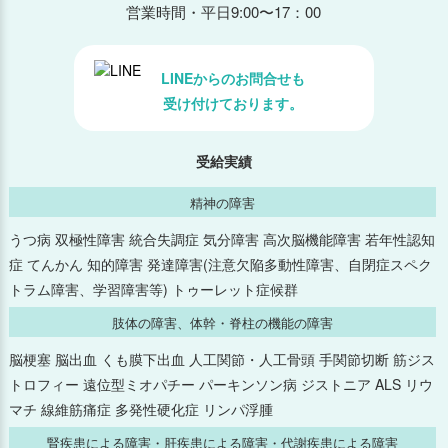
2025年9月
営業時間・平日9:00〜17：00
2025年8月
LINEからのお問合せも
受け付けております。
2025年7月
2025年6月
受給実績
精神の障害
2025年5月
うつ病 双極性障害 統合失調症 気分障害 高次脳機能障害 若年性認知
2025年4月
症 てんかん 知的障害 発達障害(注意欠陥多動性障害、自閉症スペク
トラム障害、学習障害等) トゥーレット症候群
2025年3月
肢体の障害、体幹・脊柱の機能の障害
2025年2月
脳梗塞 脳出血 くも膜下出血 人工関節・人工骨頭 手関節切断 筋ジス
トロフィー 遠位型ミオパチー パーキンソン病 ジストニア ALS リウ
2025年1月
マチ 線維筋痛症 多発性硬化症 リンパ浮腫
腎疾患による障害・肝疾患による障害・代謝疾患による障害