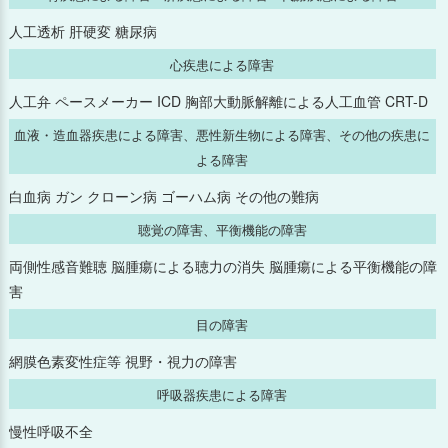
2024年12月
人工透析 肝硬変 糖尿病
2024年11月
心疾患による障害
人工弁 ペースメーカー ICD 胸部大動脈解離による人工血管 CRT-D
2024年10月
血液・造血器疾患による障害、悪性新生物による障害、その他の疾患に
よる障害
2024年9月
白血病 ガン クローン病 ゴーハム病 その他の難病
2024年8月
聴覚の障害、平衡機能の障害
2024年7月
両側性感音難聴 脳腫瘍による聴力の消失 脳腫瘍による平衡機能の障
害
2024年6月
目の障害
2024年5月
網膜色素変性症等 視野・視力の障害
呼吸器疾患による障害
2024年4月
慢性呼吸不全