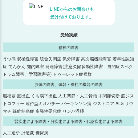
LINEからのお問合せも
受け付けております。
受給実績
精神の障害
うつ病 双極性障害 統合失調症 気分障害 高次脳機能障害 若年性認知
症 てんかん 知的障害 発達障害(注意欠陥多動性障害、自閉症スペク
トラム障害、学習障害等) トゥーレット症候群
肢体の障害、体幹・脊柱の機能の障害
脳梗塞 脳出血 くも膜下出血 人工関節・人工骨頭 手関節切断 筋ジス
トロフィー 遠位型ミオパチー パーキンソン病 ジストニア ALS リウ
マチ 線維筋痛症 多発性硬化症 リンパ浮腫
腎疾患による障害・肝疾患による障害・代謝疾患による障害
人工透析 肝硬変 糖尿病