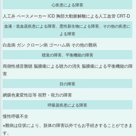
心疾患による障害
人工弁 ペースメーカー ICD 胸部大動脈解離による人工血管 CRT-D
血液・造血器疾患による障害、悪性新生物による障害、その他の疾患に
よる障害
白血病 ガン クローン病 ゴーハム病 その他の難病
聴覚の障害、平衡機能の障害
両側性感音難聴 脳腫瘍による聴力の消失 脳腫瘍による平衡機能の障
害
目の障害
網膜色素変性症等 視野・視力の障害
呼吸器疾患による障害
慢性呼吸不全
※難病は症状により、肢体の障害以外でもお手続きすることができま
す。