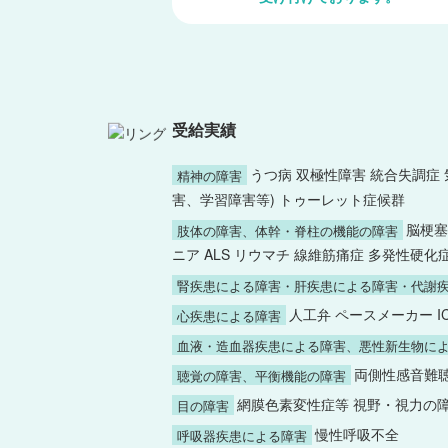
受給実績
うつ病 双極性障害 統合失調症
精神の障害
害、学習障害等) トゥーレット症候群
脳梗塞
肢体の障害、体幹・脊柱の機能の障害
ニア ALS リウマチ 線維筋痛症 多発性硬化
腎疾患による障害・肝疾患による障害・代謝
人工弁 ペースメーカー I
心疾患による障害
血液・造血器疾患による障害、悪性新生物に
両側性感音難聴
聴覚の障害、平衡機能の障害
網膜色素変性症等 視野・視力の
目の障害
慢性呼吸不全
呼吸器疾患による障害