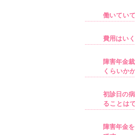
働いてい
費用はい
障害年金
くらいか
初診日の
ることは
障害年金