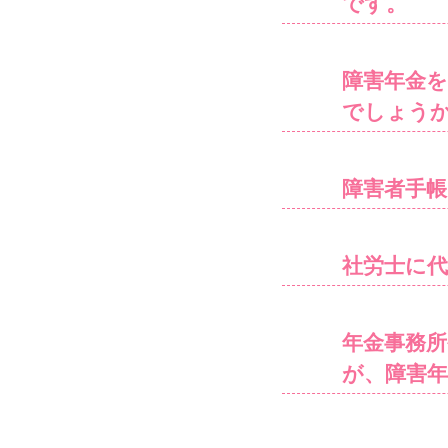
です。
障害年金
でしょう
障害者手
社労士に
年金事務
が、障害