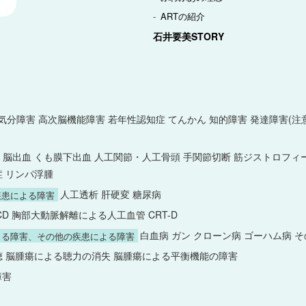
ARTの紹介
石井要美STORY
 気分障害 高次脳機能障害 若年性認知症 てんかん 知的障害 発達障害
 脳出血 くも膜下出血 人工関節・人工骨頭 手関節切断 筋ジストロフィ
症 リンパ浮腫
人工透析 肝硬変 糖尿病
疾患による障害
CD 胸部大動脈解離による人工血管 CRT-D
白血病 ガン クローン病 ゴーハム病 
よる障害、その他の疾患による障害
 脳腫瘍による聴力の消失 脳腫瘍による平衡機能の障害
障害