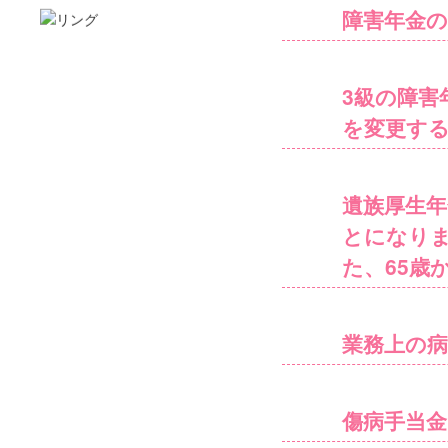
障害年金
3級の障害
を変更す
遺族厚生年
とになり
た、65歳
業務上の
傷病手当