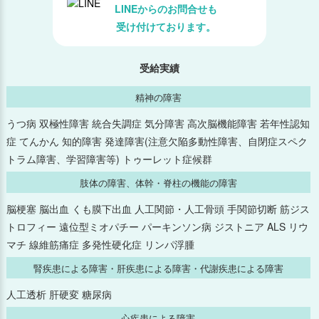
LINEからのお問合せも
受け付けております。
2025年7月
2025年6月
受給実績
精神の障害
2025年5月
うつ病 双極性障害 統合失調症 気分障害 高次脳機能障害 若年性認知
2025年4月
症 てんかん 知的障害 発達障害(注意欠陥多動性障害、自閉症スペク
トラム障害、学習障害等) トゥーレット症候群
2025年3月
肢体の障害、体幹・脊柱の機能の障害
2025年2月
脳梗塞 脳出血 くも膜下出血 人工関節・人工骨頭 手関節切断 筋ジス
トロフィー 遠位型ミオパチー パーキンソン病 ジストニア ALS リウ
2025年1月
マチ 線維筋痛症 多発性硬化症 リンパ浮腫
腎疾患による障害・肝疾患による障害・代謝疾患による障害
2024年12月
人工透析 肝硬変 糖尿病
2024年11月
心疾患による障害