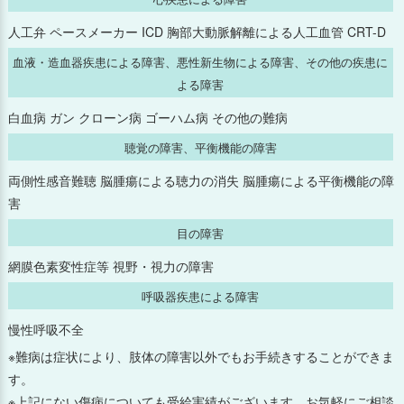
人工弁 ペースメーカー ICD 胸部大動脈解離による人工血管 CRT-D
2024年10月
血液・造血器疾患による障害、悪性新生物による障害、その他の疾患に
よる障害
2024年9月
白血病 ガン クローン病 ゴーハム病 その他の難病
2024年8月
聴覚の障害、平衡機能の障害
2024年7月
両側性感音難聴 脳腫瘍による聴力の消失 脳腫瘍による平衡機能の障
害
2024年6月
目の障害
2024年5月
網膜色素変性症等 視野・視力の障害
呼吸器疾患による障害
2024年4月
慢性呼吸不全
2024年3月
※難病は症状により、肢体の障害以外でもお手続きすることができま
す。
2024年2月
※上記にない傷病についても受給実績がございます。お気軽にご相談