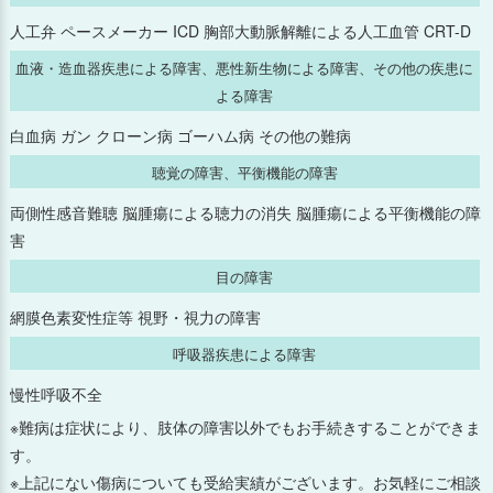
人工弁 ペースメーカー ICD 胸部大動脈解離による人工血管 CRT-D
2024年10月
血液・造血器疾患による障害、悪性新生物による障害、その他の疾患に
よる障害
2024年9月
白血病 ガン クローン病 ゴーハム病 その他の難病
2024年8月
聴覚の障害、平衡機能の障害
2024年7月
両側性感音難聴 脳腫瘍による聴力の消失 脳腫瘍による平衡機能の障
害
2024年6月
目の障害
2024年5月
網膜色素変性症等 視野・視力の障害
呼吸器疾患による障害
2024年4月
慢性呼吸不全
2024年3月
※難病は症状により、肢体の障害以外でもお手続きすることができま
す。
2024年2月
※上記にない傷病についても受給実績がございます。お気軽にご相談