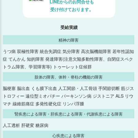
LINEからのお問合せも
受け付けております。
2025年7月
2025年6月
受給実績
精神の障害
2025年5月
うつ病 双極性障害 統合失調症 気分障害 高次脳機能障害 若年性認知
2025年4月
症 てんかん 知的障害 発達障害(注意欠陥多動性障害、自閉症スペク
トラム障害、学習障害等) トゥーレット症候群
2025年3月
肢体の障害、体幹・脊柱の機能の障害
2025年2月
脳梗塞 脳出血 くも膜下出血 人工関節・人工骨頭 手関節切断 筋ジス
トロフィー 遠位型ミオパチー パーキンソン病 ジストニア ALS リウ
2025年1月
マチ 線維筋痛症 多発性硬化症 リンパ浮腫
腎疾患による障害・肝疾患による障害・代謝疾患による障害
2024年12月
人工透析 肝硬変 糖尿病
2024年11月
心疾患による障害